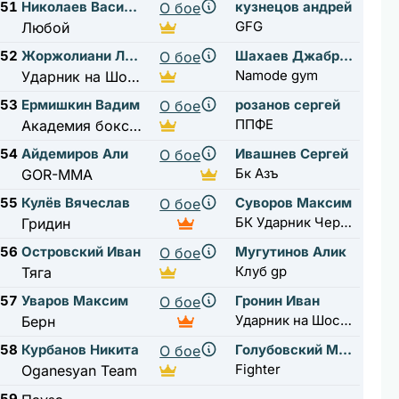
51
Николаев Василий
кузнецов андрей
О бое
GFG
Любой
52
Жоржолиани Леонардо
Шахаев Джабраил
О бое
Namode gym
Ударник на Шоссе Энтузиастов
53
Ермишкин Вадим
розанов сергей
О бое
ППФЕ
Академия бокса лужники
54
Айдемиров Али
Ивашнев Сергей
О бое
Бк Азъ
GOR-MMA
55
Кулёв Вячеслав
Суворов Максим
О бое
БК Ударник Чертановская
Гридин
56
Островский Иван
Мугутинов Алик
О бое
Клуб gp
Тяга
57
Уваров Максим
Гронин Иван
О бое
Ударник на Шоссе Энтузиастов
Берн
58
Курбанов Никита
Голубовский Мирон
О бое
Fighter
Oganesyan Team
59