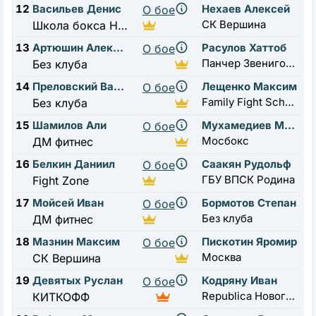
12
Васильев Денис
Нехаев Алексей
О бое
СК Вершина
Школа бокса Нахабино
13
Артюшин Алексей
Расулов Хаттоб
О бое
Панчер Звенигород
Без клуба
14
Преловский Вадим
Лещенко Максим
О бое
Family Fight School
Без клуба
15
Шамилов Али
Мухамедиев Матвей
О бое
Мосбокс
ДМ фитнес
16
Белкин Даниил
Саакян Рудольф
О бое
ГБУ ВПСК Родина
Fight Zone
17
Мойсей Иван
Бормотов Степан
О бое
Без клуба
ДМ фитнес
18
Мазнин Максим
Пискотин Яромир
О бое
Москва
СК Вершина
19
Девятых Руслан
Кодряну Иван
О бое
Republica Новогорск
КИТКОФФ