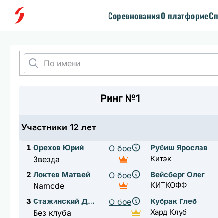
Соревнования
О платформе
Сп
Ринг №1
Участники 12 лет
1
Орехов Юрий
Рубиш Ярослав
О бое
Китэк
Звезда
2
Локтев Матвей
Вейсберг Олег
О бое
КИТКОФФ
Namode
3
Стажинский Дмитрий
Кубрак Глеб
О бое
Хард Клуб
Без клуба