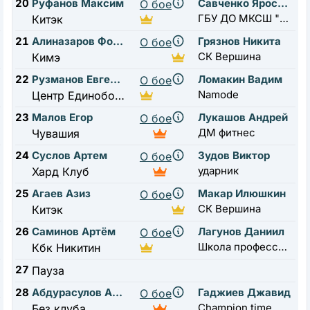
20
Руфанов Максим
Савченко Ярослав
О бое
ГБУ ДО МКСШ "Новая Москва"
Китэк
21
Алиназаров Фориг
Грязнов Никита
О бое
СК Вершина
Кимэ
22
Рузманов Евгений
Ломакин Вадим
О бое
Namode
Центр Единоборств Жуковский
23
Малов Егор
Лукашов Андрей
О бое
ДМ фитнес
Чувашия
24
Суслов Артем
Зудов Виктор
О бое
ударник
Хард Клуб
25
Агаев Азиз
Макар Илюшкин
О бое
СК Вершина
Китэк
26
Саминов Артём
Лагунов Даниил
О бое
Школа профессионального бокса А.Н. Ткаченко
Кбк Никитин
27
Пауза
28
Абдурасулов Алишер
Гаджиев Джавид
О бое
Champion time
Без клуба