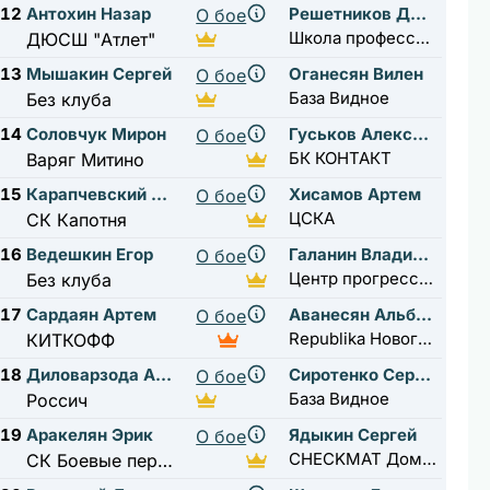
12
Антохин Назар
Решетников Дмитрий
О бое
Школа профессионального бокса А.Н. Ткаченко
ДЮСШ "Атлет"
13
Мышакин Сергей
Оганесян Вилен
О бое
База Видное
Без клуба
14
Соловчук Мирон
Гуськов Александр
О бое
БК КОНТАКТ
Варяг Митино
15
Карапчевский Николай
Хисамов Артем
О бое
ЦСКА
СК Капотня
16
Ведешкин Егор
Галанин Владимир
О бое
Центр прогресса бокса
Без клуба
17
Сардаян Артем
Аванесян Альберт
О бое
Republika Новогорск
КИТКОФФ
18
Диловарзода Абубакр
Сиротенко Сергей
О бое
База Видное
Россич
19
Аракелян Эрик
Ядыкин Сергей
О бое
CHECKMAT Домодедово
СК Боевые перчатки