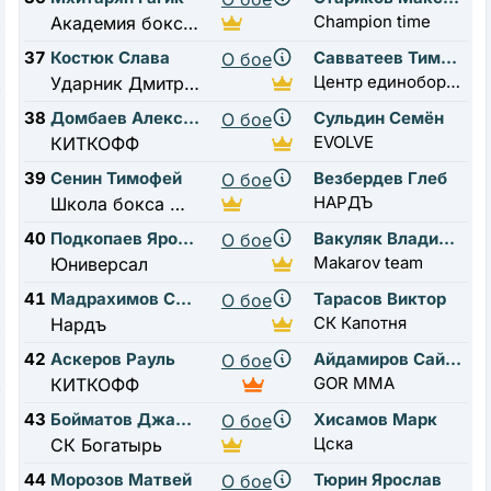
Champion time
Академия бокса 1
37
Костюк Слава
Савватеев Тимофей
О бое
Центр единоборств Жуковский
Ударник Дмитровская
38
Домбаев Алексей
Сульдин Семён
О бое
EVOLVE
КИТКОФФ
39
Сенин Тимофей
Везбердев Глеб
О бое
НАРДЪ
Школа бокса Жуковский
40
Подкопаев Ярослав
Вакуляк Владислав
О бое
Makarov team
Юниверсал
41
Мадрахимов Салахидин
Тарасов Виктор
О бое
СК Капотня
Нардъ
42
Аскеров Рауль
Айдамиров Сайдулла
О бое
GOR MMA
КИТКОФФ
43
Бойматов Джафар
Хисамов Марк
О бое
Цска
СК Богатырь
44
Морозов Матвей
Тюрин Ярослав
О бое