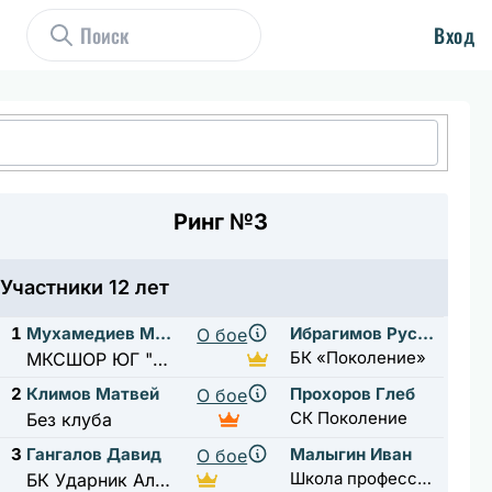
Вход
Ринг №3
Участники 12 лет
1
Мухамедиев Максим
Ибрагимов Руслан
О бое
БК «Поколение»
МКСШОР ЮГ "Москворечье"
2
Климов Матвей
Прохоров Глеб
О бое
СК Поколение
Без клуба
3
Гангалов Давид
Малыгин Иван
О бое
Школа профессионального бокса А.Н. Ткаченко
БК Ударник Алексеевская