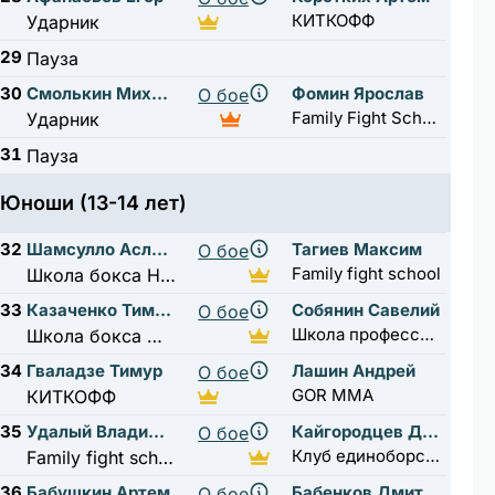
КИТКОФФ
Ударник
29
Пауза
30
Смолькин Михаил
Фомин Ярослав
О бое
Family Fight School
Ударник
31
Пауза
Юноши (13-14 лет)
32
Шамсулло Асланов
Тагиев Максим
О бое
Family fight school
Школа бокса Нахабино
33
Казаченко Тимофей
Собянин Савелий
О бое
Школа профессионального бокса А.Н. Ткаченко
Школа бокса Жуковский
34
Гваладзе Тимур
Лашин Андрей
О бое
GOR MMA
КИТКОФФ
35
Удалый Владимир
Кайгородцев Даниил
О бое
Клуб единоборств Raskat
Family fight school
36
Бабушкин Артем
Бабенков Дмитрий
О бое