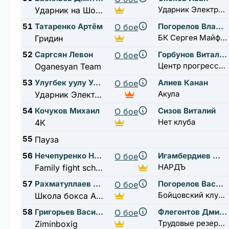
Ударник Электрозаводская
Ударник на Шоссе Энтузиастов
51
Татаренко Артём
Погорелов Владислав
О бое
БК Сергея Майфата
Гридин
52
Саргсян Левон
Горбунов Виталий
О бое
Центр прогресса бокса
Oganesyan Team
53
Улугбек уулу Умиджон
Алиев Канан
О бое
Акула
Ударник Электрозаводская
54
Кочуков Михаил
Сизов Виталий
О бое
Нет клуба
4К
55
Пауза
56
Нечепуренко Николай
Игамбердиев Юсуф
О бое
НАРДЪ
Family fight school
57
Рахматуллаев Мунис
Погорелов Василий
О бое
Бойцовский клуб Высота
Школа бокса Анатолия Александрова
58
Григорьев Василий
Флегонтов Дмитрий
О бое
Трудовые резервы
Ziminboxig