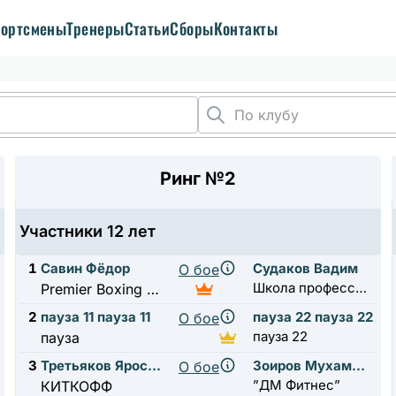
ортсмены
Тренеры
Статьи
Сборы
Контакты
Ринг №2
Участники 12 лет
1
Савин Фёдор
Судаков Вадим
О бое
Школа профессионального бокса А.Н. Ткаченко
Premier Boxing Academy
2
пауза 11 пауза 11
пауза 22 пауза 22
О бое
пауза 22
пауза
3
Третьяков Ярослав
Зоиров Мухаммадсолех
О бое
”ДМ Фитнес”
КИТКОФФ