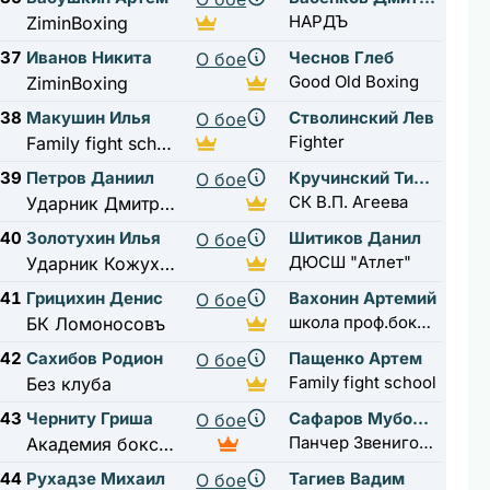
НАРДЪ
ZiminBoxing
37
Иванов Никита
Чеснов Глеб
О бое
Good Old Boxing
ZiminBoxing
38
Макушин Илья
Стволинский Лев
О бое
Fighter
Family fight school
39
Петров Даниил
Кручинский Тимофей
О бое
СК В.П. Агеева
Ударник Дмитровская
40
Золотухин Илья
Шитиков Данил
О бое
ДЮСШ "Атлет"
Ударник Кожуховская
41
Грицихин Денис
Вахонин Артемий
О бое
школа проф.бокса Виктора Петровича Агеева
БК Ломоносовъ
42
Сахибов Родион
Пащенко Артем
О бое
Family fight school
Без клуба
43
Черниту Гриша
Сафаров Мубориз
О бое
Панчер Звенигород
Академия бокса мытищи 1
44
Рухадзе Михаил
Тагиев Вадим
О бое