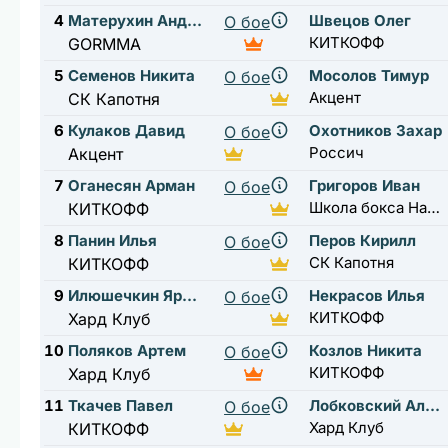
4
Матерухин Андрей
Швецов Олег
О бое
КИТКОФФ
GORMMA
5
Семенов Никита
Мосолов Тимур
О бое
Акцент
СК Капотня
6
Кулаков Давид
Охотников Захар
О бое
Россич
Акцент
7
Оганесян Арман
Григоров Иван
О бое
Школа бокса Нахабино
КИТКОФФ
8
Панин Илья
Перов Кирилл
О бое
СК Капотня
КИТКОФФ
9
Илюшечкин Ярослав
Некрасов Илья
О бое
КИТКОФФ
Хард Клуб
10
Поляков Артем
Козлов Никита
О бое
КИТКОФФ
Хард Клуб
11
Ткачев Павел
Лобковский Александр
О бое
Хард Клуб
КИТКОФФ