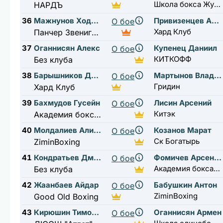
Школа бокса Жуковский
НАРДЪ
36
Мажнунов Ходжиакбар
Привизенцев Артём
О бое
Хард Клуб
Панчер Звенигород
37
Оганнисян Алекс
Купенец Даниил
О бое
КИТКОФФ
Без клуба
38
Барышников Данила
Мартынов Владимир
О бое
Гридин
Хард Клуб
39
Бахмудов Гусейн
Лисин Арсений
О бое
Китэк
Академия бокса мытищи 1
40
Молдалиев Алинур
Козанов Марат
О бое
Ск Богатырь
ZiminBoxing
41
Кондратьев Дмитрий
Фомичев Арсений
О бое
Академия бокса мытищи 1
Без клуба
42
Жаанбаев Айдар
Бабушкин Антон
О бое
ZiminBoxing
Good Old Boxing
43
Кирюшин Тимофей
Оганнисян Армен
О бое