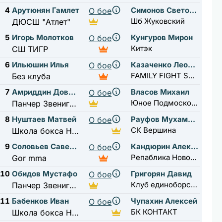
4
Арутюнян Гамлет
Симонов Светослав
О бое
Шб Жуковский
ДЮСШ "Атлет"
5
Игорь Молотков
Кунгуров Мирон
О бое
Китэк
СШ ТИГР
6
Ильюшин Илья
Казаченко Леонид
О бое
FAMILY FIGHT SCHOOL
Без клуба
7
Амриддин Довудов
Власов Михаил
О бое
Юное Подмосковье
Панчер Звенигород
8
Нуштаев Матвей
Рауфов Мухаммад
О бое
СК Вершина
Школа бокса Нахабино
9
Соловьев Савелий
Кандюрин Александр
О бое
Репаблика Новогорск
Gor mma
10
Обидов Мустафо
Григорян Давид
О бое
Клуб единоборств Raskat
Панчер Звенигород
11
Бабенков Иван
Чупахин Алексей
О бое
БК КОНТАКТ
Школа бокса Нахабино