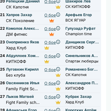
20
Репецкий Даниил
Шакиров Лев
О бое
СК КИТКОФФ
СК Капотня
21
Хапров Захар
Арефьев Егор
О бое
ВСК ЯГУАР
СК Поколение
22
Комолов Александр
Гулузадэ Руфат
О бое
Champion time
ДМ фитнес
23
Оноприенко Яков
Данщиков Сергей
О бое
КИТКОФФ
Хард Клуб
24
Абдуллоев Хомидджон
Синельников Андрей
О бое
Спартак люберцы
КИТКОФФ
25
Луговкин Кирилл
Романенко Богдан
О бое
СК Капотня
Без клуба
26
Овсянников Илья
Александров Пётр
О бое
КИТКОФФ
Family Fight School
27
Лыков Матвей
Кубрак Захар
О бое
Хард Клуб
Fight Family school
28
Афанасьев Егор
Коротких Артём
О бое