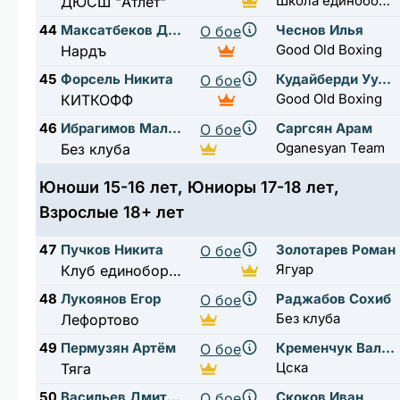
Школа единоборств братьев Филимоновых
ДЮСШ "Атлет"
44
Максатбеков Денис
Чеснов Илья
О бое
Good Old Boxing
Нардъ
45
Форсель Никита
Кудайберди Уулу Исламбек
О бое
Good Old Boxing
КИТКОФФ
46
Ибрагимов Малик
Саргсян Арам
О бое
Oganesyan Team
Без клуба
Юноши 15-16 лет, Юниоры 17-18 лет,
Взрослые 18+ лет
47
Пучков Никита
Золотарев Роман
О бое
Ягуар
Клуб единоборств Raskat
48
Лукоянов Егор
Раджабов Сохиб
О бое
Без клуба
Лефортово
49
Пермузян Артём
Кременчук Валерий
О бое
Цска
Тяга
50
Васильев Дмитрий
Скоков Иван
О бое