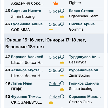
Fighter
Академия бокса 1
45
Сидякин Никита
Балян Степан
О бое
Oganesyan Team
Zimin boxing
46
Гусейнова Алина
Пикина Арина
О бое
Gormma
COR MMA
Юноши 15-16 лет, Юниоры 17-18 лет,
Взрослые 18+ лет
47
Баранов Алексей
Турдикулов Абдурахмон
О бое
Без клуба
Школа бокса Нахабино
48
Асланов Мустафо
курбаналиев эльнур
О бое
ZiminBoxing
Школа бокса Нахабино
49
Литов Илья
Голиков Данила
О бое
Smuta boxing
ППФЕ
50
Фуранов Тимофей
Серышев Максим
О бое
Сектор Силы
CK.OGANESYAN.TEAM