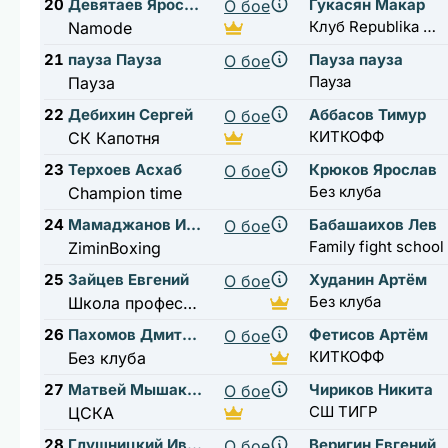
20
Девятаев Ярослав
Гукасян Макар
О бое
Клуб Republika Новогорск
Namode
21
пауза Пауза
Пауза пауза
О бое
Пауза
Пауза
22
Дебихин Сергей
Аббасов Тимур
О бое
КИТКОФФ
СК Капотня
23
Терхоев Асхаб
Крюков Ярослав
О бое
Без клуба
Champion time
24
Мамаджанов Исмаил
Бабашаихов Лев
О бое
Family fight school
ZiminBoxing
25
Зайцев Евгений
Худанин Артём
О бое
Без клуба
Школа профессионального бокса А.Н. Ткаченко
26
Пахомов Дмитрий
Фетисов Артём
О бое
КИТКОФФ
Без клуба
27
Матвей Мышакин
Чириков Никита
О бое
СШ ТИГР
ЦСКА
28
Глушницкий Иван
Веригин Евгений
О бое