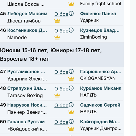
Family fight school
Школа Бокса Жуковский
45
Лебедев Максим
Филенко Павел
О бое
Ударник
Дюсш тамбов
46
Костенников Демьян
Кузнецов Владимир
О бое
ZiminBoxing
Namode
Юноши 15-16 лет, Юниоры 17-18 лет,
Взрослые 18+ лет
47
Рустамжанов Жавохир
Гаврюшенко Артем
О бое
CK OGANESYAN
Ударник Электрозаводская
48
Стряпухин Владислав
Курбанов Микаил
О бое
НАРДЪ
Tarasov Boxing
49
Наврузов Носирджон
Садчиков Сергей
О бое
НАРДЪ
Панчер Звенигород
50
Гасанов Рустам
Кайгородов Максим
О бое
Ударник Дмитровская
«Бойцовский клуб Высота»