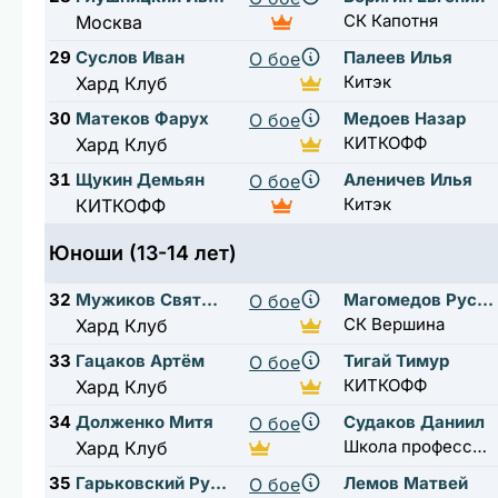
СК Капотня
Москва
29
Суслов Иван
Палеев Илья
О бое
Китэк
Хард Клуб
30
Матеков Фарух
Медоев Назар
О бое
КИТКОФФ
Хард Клуб
31
Щукин Демьян
Аленичев Илья
О бое
Китэк
КИТКОФФ
Юноши (13-14 лет)
32
Мужиков Святослав
Магомедов Руслан
О бое
СК Вершина
Хард Клуб
33
Гацаков Артём
Тигай Тимур
О бое
КИТКОФФ
Хард Клуб
34
Долженко Митя
Судаков Даниил
О бое
Школа профессионального бокса А.Н. Ткаченко
Хард Клуб
35
Гарьковский Руслан
Лемов Матвей
О бое