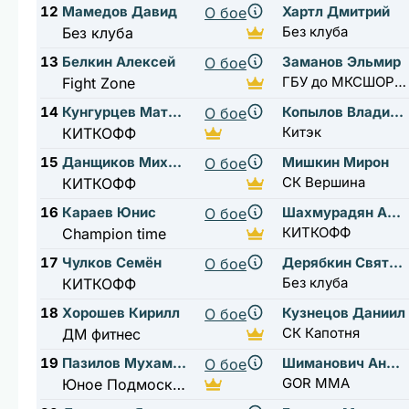
12
Мамедов Давид
Хартл Дмитрий
О бое
Без клуба
Без клуба
13
Белкин Алексей
Заманов Эльмир
О бое
ГБУ до МКСШОР ЮГ
Fight Zone
14
Кунгурцев Матвей
Копылов Владислав
О бое
Китэк
КИТКОФФ
15
Данщиков Михаил
Мишкин Мирон
О бое
СК Вершина
КИТКОФФ
16
Караев Юнис
Шахмурадян Артур
О бое
КИТКОФФ
Champion time
17
Чулков Семён
Дерябкин Святослав
О бое
Без клуба
КИТКОФФ
18
Хорошев Кирилл
Кузнецов Даниил
О бое
СК Капотня
ДМ фитнес
19
Пазилов Мухаммадясин
Шиманович Антон
О бое
GOR MMA
Юное Подмосковье