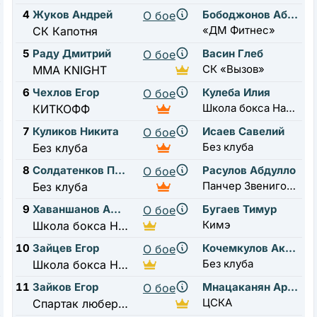
4
Жуков Андрей
Бободжонов Абубакр
О бое
«ДМ Фитнес»
СК Капотня
5
Раду Дмитрий
Васин Глеб
О бое
СК «Вызов»
MMA KNIGHT
6
Чехлов Егор
Кулеба Илия
О бое
Школа бокса Нахабино
КИТКОФФ
7
Куликов Никита
Исаев Савелий
О бое
Без клуба
Без клуба
8
Солдатенков Павел
Расулов Абдулло
О бое
Панчер Звенигород
Без клуба
9
Хаваншанов Амир
Бугаев Тимур
О бое
Кимэ
Школа бокса Нахабино
10
Зайцев Егор
Кочемкулов Акмат
О бое
Без клуба
Школа бокса Нахабино
11
Зайков Егор
Мнацаканян Артур
О бое
ЦСКА
Спартак люберцы