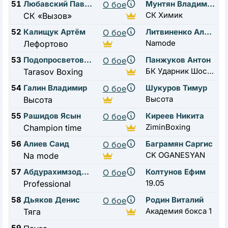
51
Любавский Павел
Мунтян Владимир
О бое
СК Химик
СК «Вызов»
52
Калищук Артём
Литвиненко Александр
О бое
Namode
Лефортово
53
Подопросветов Юрий
Панжуков Антон
О бое
БК Ударник Шоссе Энтузиастов
Tarasov Boxing
54
Галин Владимир
Шукуров Тимур
О бое
Высота
Высота
55
Рашидов Ясын
Киреев Никита
О бое
ZiminBoxing
Champion time
56
Алиев Саид
Баграмян Саргис
О бое
CK OGANESYAN
Na mode
57
Абдурахимзода Ибрагим
Колтунов Ефим
О бое
19.05
Professional
58
Дьяков Денис
Родин Виталий
О бое
Академия бокса 1
Тяга
59