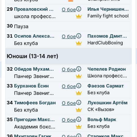
29
Проваловский Максим
Илья Чернишенко
О бое
Family fight school
школа профессионального бокса Виктора Петровича Аг
30
Пауза
31
Осипов Александр
Пахомов Дмитрий
О бое
HardClubBoxing
Без клуба
Юноши (13-14 лет)
32
Обидов Мухаммад
Чепелев Родион
О бое
Школа профессионального бокса А.Н. Ткаченко
Панчер Звенигород
33
Бурханов Ёсин
Фаезов Сармат
О бое
Без клуба
Панчер Звенигород
34
Тимофеев Богдан
Лукошкин Артём
О бое
СК «Вызов»
Без клуба
35
Пригодин Максим
Вольф Марк
О бое
Без клуба
Академия бокса мытищи 1
36
Мхитарян Гагик
Стариков Максим
О бое