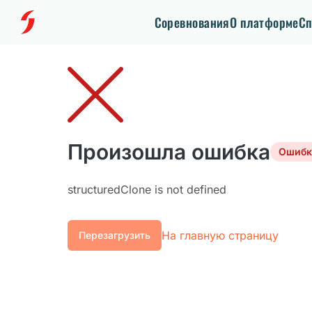
Соревнования
О платформе
Сп
Произошла ошибка
Ошибк
structuredClone is not defined
На главную страницу
Перезагрузить